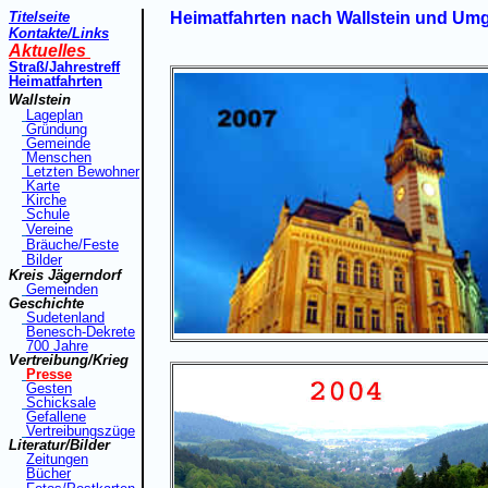
Titelseite
Heimatfahrten nach Wallstein und Um
Kontakte
/Links
Aktuelles
Straß
/Jahrestreff
Heimatfahrt
en
Wallstein
Lageplan
Gründung
Gemeinde
Menschen
Letzten Bewohner
Karte
Kirche
Schule
Vereine
Bräuche/Feste
Bilder
Kreis Jägerndorf
Gemeinden
Geschichte
Sudetenland
Benesch-Dekrete
7
00 Jahre
Vertreibung/Krieg
Presse
Gesten
Schicksale
Gefallene
Vertreibungszüge
Literatur/Bilder
Zeitungen
Bücher