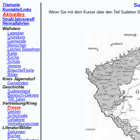
Titelseite
Sudetenl
Kontakte
/Links
Wenn Sie mit dem Kurser über den Teil Sudeten Sc
Aktuelles
Straß
/Jahrestreff
Heimatfahrt
en
Wallstein
Lageplan
Gründung
Gemeinde
Menschen
Letzten Bewohner
Karte
Kirche
Schule
Vereine
Bräuche/Feste
Bilder
Kreis Jägerndorf
Gemeinden
Geschichte
Sudetenland
Benesch-Dekrete
7
00 Jahre
Vertreibung/Krieg
Presse
Gesten
Schicksale
Gefallene
Vertreibungszüge
Literatur/Bilder
Zeitungen
Bücher