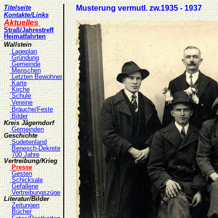
Titelseite
Musterung vermutl. zw.1935 - 1937
Kontakte
/Links
Aktuelles
Straß
/Jahrestreff
Heimatfahrt
en
Wallstein
Lageplan
Gründung
Gemeinde
Menschen
Letzten Bewohner
Karte
Kirche
Schule
Vereine
Bräuche/Feste
Bilder
Kreis Jägerndorf
Gemeinden
Geschichte
Sudetenland
Benesch-Dekrete
7
00 Jahre
Vertreibung/Krieg
Presse
Gesten
Schicksale
Gefallene
Vertreibungszüge
Literatur/Bilder
Zeitungen
Bücher