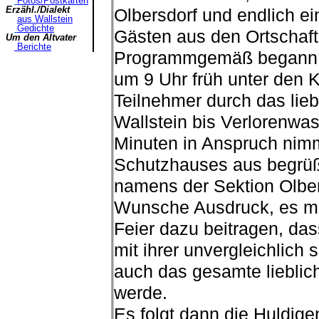
Fotos/Postkarten
Erzähl./Dialekt
Olbersdorf und endlich 
aus Wallstein
Gedichte
Gästen aus den Ortschaf
Um den Altvater
Berichte
Programmgemäß begann d
um 9 Uhr früh unter den K
Teilnehmer durch das lie
Wallstein bis Verlorenwas
Minuten in Anspruch nimm
Schutzhauses aus begrüßt
namens der Sektion Olber
Wunsche Ausdruck, es mög
Feier dazu beitragen, d
mit ihrer unvergleichlich
auch das gesamte lieblich
werde.
Es folgt dann die Huldige