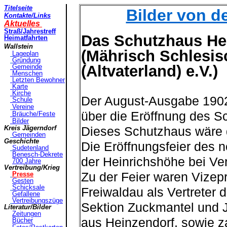
Titelseite
Bilder von d
Kontakte
/Links
Aktuelles
Straß
/Jahrestreff
Das Schutzhaus H
Heimatfahrt
en
Wallstein
(Mährisch Schlesis
Lageplan
Gründung
(Altvaterland) e.V.)
Gemeinde
Menschen
Letzten Bewohner
Karte
Kirche
Der August-Ausgabe 1902 
Schule
Vereine
über die Eröffnung des 
Bräuche/Feste
Bilder
Kreis Jägerndorf
Dieses Schutzhaus wäre 
Gemeinden
Geschichte
Die Eröffnungsfeier des 
Sudetenland
Benesch-Dekrete
der Heinrichshöhe bei Ver
7
00 Jahre
Vertreibung/Krieg
Presse
Zu der Feier waren Vizepr
Gesten
Schicksale
Freiwaldau als Vertreter d
Gefallene
Vertreibungszüge
Sektion Zuckmantel und J
Literatur/Bilder
Zeitungen
aus Heinzendorf, sowie za
Bücher