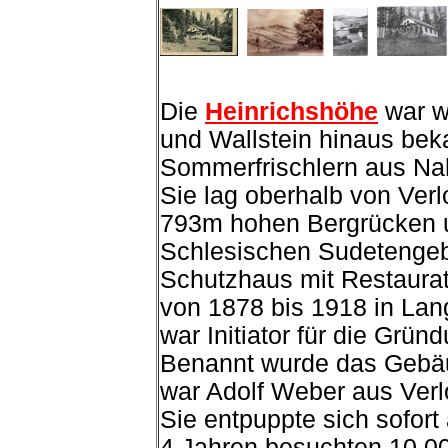
Die
Heinrichshöhe
war w
und Wallstein hinaus bek
Sommerfrischlern aus Nah
Sie lag oberhalb von Ver
793m hohen Bergrücken 
Schlesischen Sudetengeb
Schutzhaus mit Restaurati
von 1878 bis 1918 in Lan
war Initiator für die Grü
Benannt wurde das Gebäud
war Adolf Weber aus Ver
Sie entpuppte sich sofort
4 Jahren besuchten 10.000