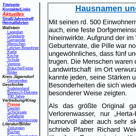
Titelseite
Hausnamen und 
Kontakte
/Links
Aktuelles
Straß
/Jahrestreff
Mit seinen rd. 500 Einwohnern
Heimatfahrt
en
Wallstein
auch, eine feste Dorfgemeinsch
Lageplan
Gründung
hineinwirkte. Aufgrund der im
Gemeinde
Menschen
Geburtenrate, die Pille war no
Letzten Bewohner
Karte
ungewöhnliches, dass fünf u
Kirche
Schule
trugen. Die Menschen waren 
Vereine
Landwirtschaft
im Ort verwur
Bräuche/Feste
Bilder
kannte jeden, seine Stärken
Kreis Jägerndorf
Gemeinden
Besonderheiten die sich wied
Geschichte
Sudetenland
besonderer Weise zeigten.
Benesch-Dekrete
7
00 Jahre
Vertreibung/Krieg
Presse
Als das größte Original g
Gesten
Schicksale
Verlorenwasser, nur „Hert
Gefallene
Vertreibungszüge
humorvoll aber auch sehr s
Literatur/Bilder
Zeitungen
schrieb Pfarrer Richard Weid
Bücher