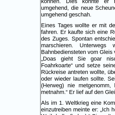
können. Dies konnte er n
umgehend, die neue Scheune
umgehend geschah.
Eines Tages wollte er mit d
fahren. Er kaufte sich eine R
des Zuges. Spontan entschie
marschieren. Unterwegs
Bahnbediensteten vom Gleis v
„Doas gieht Sie goar nis
Foahrkoarte“ und setze seine
Rückreise antreten wollte, üb
oder wieder laufen sollte. S
(Herweg) nie metgenomm, 
metnahm.“ Er lief auf den Gle
Als im 1. Weltkrieg eine Ko
einzutreiben meinte er: „Ich