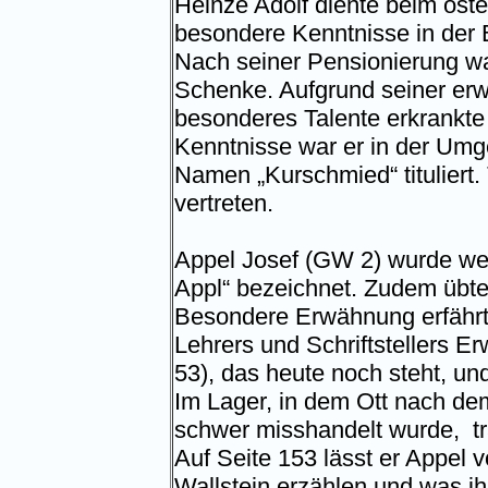
Heinze Adolf diente beim öster
besondere Kenntnisse in der 
Nach seiner Pensionierung war
Schenke. Aufgrund seiner erw
besonderes Talente erkrankte 
Kenntnisse war er in der Umg
Namen „Kurschmied“ tituliert
vertreten.
Appel Josef (GW 2) wurde weg
Appl“ bezeichnet. Zudem übte 
Besondere Erwähnung erfährt 
Lehrers und Schriftstellers Er
53), das heute noch steht, und
Im Lager, in dem Ott nach de
schwer misshandelt wurde,
t
Auf Seite 153 lässt er Appel
Wallstein erzählen und was ihm